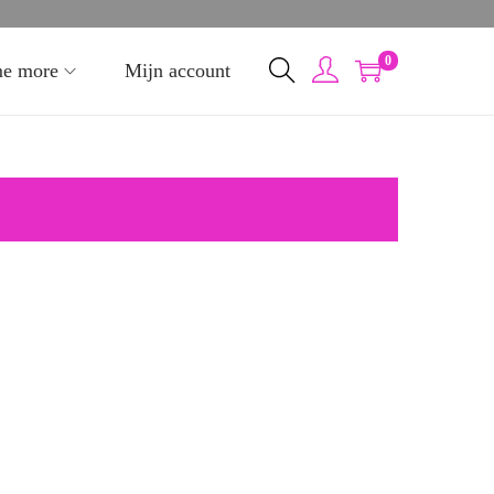
0
me more
Mijn account