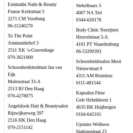
Esmiralda Nails & Beauty
Stekelbaars 3
Franse Kerkstraat 3
4007 NA Tiel
2271 CM Voorburg
0344-620178
06-11240270
Body Clinic Neerijnen
To The Point
Heuvelstraat 5-A
Ammunitiehof 3
4181 PT Waardenburg
2511 XK ‘s-Gravenhage
06-53290393
070-3621000
Schoonheidssalon Mooi
Schoonheidsinstituut Jan van
Nieuwstraat 9
Eijk
4311 AM Bruinisse
Molenstraat 33-A
0111-481544
2513 BJ Den Haag
Kapsalon Fleur
070-4278075
Gele Helmbloem 1
Angelslook Hair & Beautysalon
4635 BK Huijbergen
Rijswijkseweg 397
0164-642101
2516 HK Den Haag
Upstairs Wellness
070-2151142
Stationsstraat 23