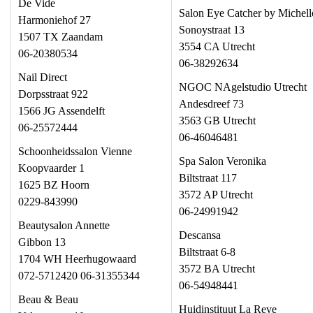
De Vide
Salon Eye Catcher by Michell
Harmoniehof 27
Sonoystraat 13
1507 TX Zaandam
3554 CA Utrecht
06-20380534
06-38292634
Nail Direct
NGOC NAgelstudio Utrecht
Dorpsstraat 922
Andesdreef 73
1566 JG Assendelft
3563 GB Utrecht
06-25572444
06-46046481
Schoonheidssalon Vienne
Spa Salon Veronika
Koopvaarder 1
Biltstraat 117
1625 BZ Hoorn
3572 AP Utrecht
0229-843990
06-24991942
Beautysalon Annette
Descansa
Gibbon 13
Biltstraat 6-8
1704 WH Heerhugowaard
3572 BA Utrecht
072-5712420 06-31355344
06-54948441
Beau & Beau
Huidinstituut La Reve