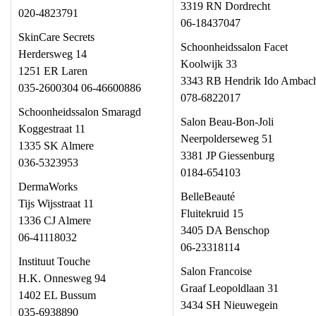
3319 RN Dordrecht
020-4823791
06-18437047
SkinCare Secrets
Schoonheidssalon Facet
Herdersweg 14
Koolwijk 33
1251 ER Laren
3343 RB Hendrik Ido Ambac
035-2600304 06-46600886
078-6822017
Schoonheidssalon Smaragd
Salon Beau-Bon-Joli
Koggestraat 11
Neerpolderseweg 51
1335 SK Almere
3381 JP Giessenburg
036-5323953
0184-654103
DermaWorks
BelleBeauté
Tijs Wijsstraat 11
Fluitekruid 15
1336 CJ Almere
3405 DA Benschop
06-41118032
06-23318114
Instituut Touche
Salon Francoise
H.K. Onnesweg 94
Graaf Leopoldlaan 31
1402 EL Bussum
3434 SH Nieuwegein
035-6938890