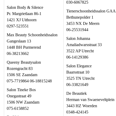
030-6067825
Salon Body & Silence
Tienerschoonheidssalon GA
Pr. Margrietlaan 86-1
Bethunepolder 1
1421 XJ Uithoorn
3453 NX De Meern
0297-523551
06-25531944
Max Beauty Schoonheidssalon
Salon Johanna
Gangeslaan 13
Amaliadwarsstraat 33
1448 BH Purmerend
3522 AP Utrecht
06-38213662
06-14129386
Queeny Beautysalon
Salon Elegance
Rozengracht 83
Baarsstraat 10
1506 SE Zaandam
3525 TN Utrecht
075-7719864 06-18815248
06-33821649
Salon Tineke Bos
De Beautiek
Onegastraat 49
Herman van Swaeneveltplein 
1506 NW Zaandam
3443 HZ Woerden
075-6158852
0348-424145