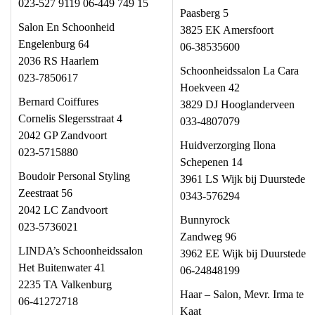
023-527 9119 06-449 749 15
Paasberg 5
Salon En Schoonheid
3825 EK Amersfoort
Engelenburg 64
06-38535600
2036 RS Haarlem
Schoonheidssalon La Cara
023-7850617
Hoekveen 42
Bernard Coiffures
3829 DJ Hooglanderveen
Cornelis Slegersstraat 4
033-4807079
2042 GP Zandvoort
Huidverzorging Ilona
023-5715880
Schepenen 14
Boudoir Personal Styling
3961 LS Wijk bij Duurstede
Zeestraat 56
0343-576294
2042 LC Zandvoort
Bunnyrock
023-5736021
Zandweg 96
LINDA’s Schoonheidssalon
3962 EE Wijk bij Duurstede
Het Buitenwater 41
06-24848199
2235 TA Valkenburg
Haar – Salon, Mevr. Irma te
06-41272718
Kaat