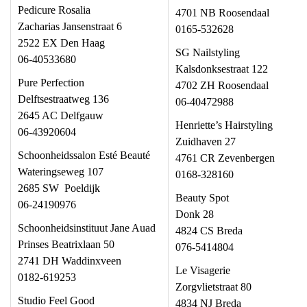
Pedicure Rosalia
4701 NB Roosendaal
Zacharias Jansenstraat 6
0165-532628
2522 EX Den Haag
SG Nailstyling
06-40533680
Kalsdonksestraat 122
Pure Perfection
4702 ZH Roosendaal
Delftsestraatweg 136
06-40472988
2645 AC Delfgauw
Henriette’s Hairstyling
06-43920604
Zuidhaven 27
Schoonheidssalon Esté Beauté
4761 CR Zevenbergen
Wateringseweg 107
0168-328160
2685 SW Poeldijk
Beauty Spot
06-24190976
Donk 28
Schoonheidsinstituut Jane Auad
4824 CS Breda
Prinses Beatrixlaan 50
076-5414804
2741 DH Waddinxveen
Le Visagerie
0182-619253
Zorgvlietstraat 80
Studio Feel Good
4834 NJ Breda