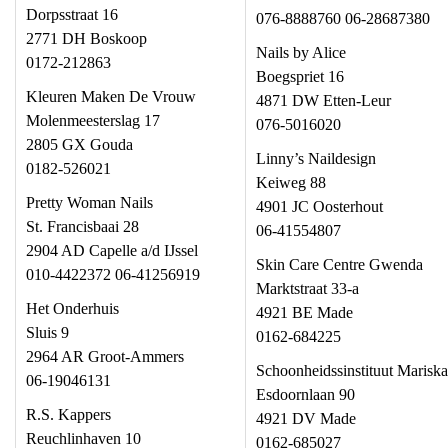
Dorpsstraat 16
076-8888760 06-28687380
2771 DH Boskoop
Nails by Alice
0172-212863
Boegspriet 16
Kleuren Maken De Vrouw
4871 DW Etten-Leur
Molenmeesterslag 17
076-5016020
2805 GX Gouda
Linny’s Naildesign
0182-526021
Keiweg 88
Pretty Woman Nails
4901 JC Oosterhout
St. Francisbaai 28
06-41554807
2904 AD Capelle a/d IJssel
Skin Care Centre Gwenda
010-4422372 06-41256919
Marktstraat 33-a
Het Onderhuis
4921 BE Made
Sluis 9
0162-684225
2964 AR Groot-Ammers
Schoonheidssinstituut Mariska
06-19046131
Esdoornlaan 90
R.S. Kappers
4921 DV Made
Reuchlinhaven 10
0162-685027