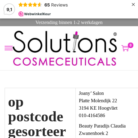
×
65
Reviews
9,1
Verzending binnen 1-2 werkdagen
0
G
G
a
a
n
n
a
a
a
a
r
r
Joany’ Salon
op
n
d
Platte Molendijk 22
a
e
3194 KE Hoogvliet
postcode
v
i
010-4164586
i
n
gesorteer
Beauty Paradijs Claudia
g
h
Zwanenhoek 2
a
o