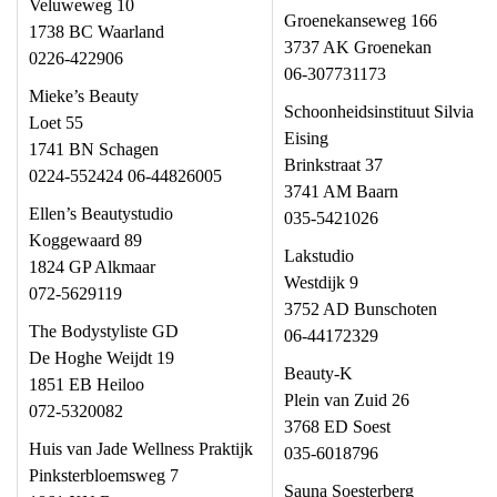
Veluweweg 10
Groenekanseweg 166
1738 BC Waarland
3737 AK Groenekan
0226-422906
06-307731173
Mieke’s Beauty
Schoonheidsinstituut Silvia
Loet 55
Eising
1741 BN Schagen
Brinkstraat 37
0224-552424 06-44826005
3741 AM Baarn
Ellen’s Beautystudio
035-5421026
Koggewaard 89
Lakstudio
1824 GP Alkmaar
Westdijk 9
072-5629119
3752 AD Bunschoten
The Bodystyliste GD
06-44172329
De Hoghe Weijdt 19
Beauty-K
1851 EB Heiloo
Plein van Zuid 26
072-5320082
3768 ED Soest
Huis van Jade Wellness Praktijk
035-6018796
Pinksterbloemsweg 7
Sauna Soesterberg