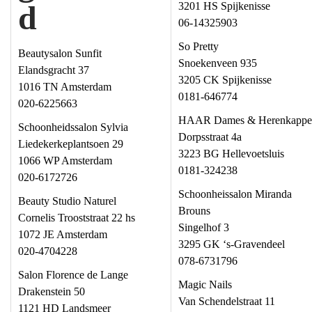
d
3201 HS Spijkenisse
t
u
06-14325903
i
d
So Pretty
e
Beautysalon Sunfit
Snoekenveen 935
Elandsgracht 37
3205 CK Spijkenisse
1016 TN Amsterdam
0181-646774
020-6225663
HAAR Dames & Herenkappe
Schoonheidssalon Sylvia
Dorpsstraat 4a
Liedekerkeplantsoen 29
3223 BG Hellevoetsluis
1066 WP Amsterdam
0181-324238
020-6172726
Schoonheissalon Miranda
Beauty Studio Naturel
Brouns
Cornelis Trooststraat 22 hs
Singelhof 3
1072 JE Amsterdam
3295 GK ‘s-Gravendeel
020-4704228
078-6731796
Salon Florence de Lange
Magic Nails
Drakenstein 50
Van Schendelstraat 11
1121 HD Landsmeer