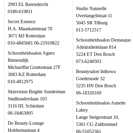
2993 EL Barendrecht
Studio Naturelle
0180-619811
Overlangelstraat 11
Secret Essence
5045 SR Tilburg
H.A. Maaskantstraat 70
013-5712517
3071 MJ Rotterdam
Schoonheidssalon Demasque
010-4845681 06-21910822
Admiraliteitslaan 814
Schoonheidssalon Agnes
5224 ET Den Bosch
Binnendijk
073-6240503
Michaelflat Gruttostraat 27F
Beautysalon Inthowa
3083 KZ Rotterdam
Goedenrade 32
010-4812975
5235 HN Den Bosch
Skinvision Brigitte Sunderman
06-18320169
Stadhouderslaan 103
Schoonheidssalon Annette
3116 HL Schiedam
Lahey
06-18463005
Lange Steigerstraat 10,
De Beauty-Lounge
5301 CG Zaltbommel
Hobbemastraat 4
06-51052361