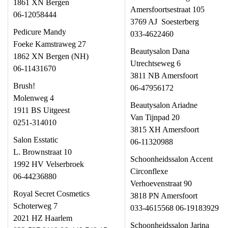
1861 XN Bergen
Amersfoortsestraat 105
06-12058444
3769 AJ Soesterberg
Pedicure Mandy
033-4622460
Foeke Kamstraweg 27
Beautysalon Dana
1862 XN Bergen (NH)
Utrechtseweg 6
06-11431670
3811 NB Amersfoort
Brush!
06-47956172
Molenweg 4
Beautysalon Ariadne
1911 BS Uitgeest
Van Tijnpad 20
0251-314010
3815 XH Amersfoort
Salon Esstatic
06-11320988
L. Brownstraat 10
Schoonheidssalon Accent
1992 HV Velserbroek
Circonflexe
06-44236880
Verhoevenstraat 90
Royal Secret Cosmetics
3818 PN Amersfoort
Schoterweg 7
033-4615568 06-19183929
2021 HZ Haarlem
Schoonheidssalon Jarina